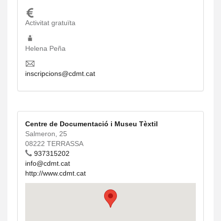
Activitat gratuïta
Helena Peña
inscripcions@cdmt.cat
Centre de Documentació i Museu Tèxtil
Salmeron, 25
08222 TERRASSA
937315202
info@cdmt.cat
http://www.cdmt.cat