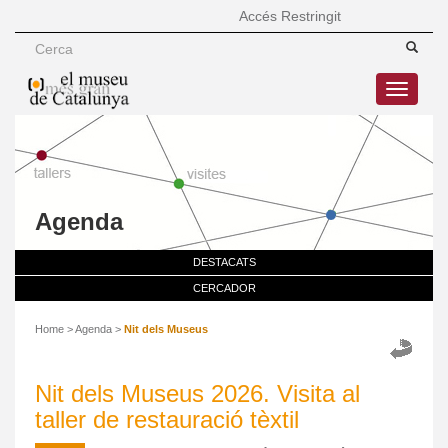
Accés Restringit
Toggle
navigatio
Agenda
DESTACATS
CERCADOR
Home
>
Agenda
>
Nit dels Museus
Nit dels Museus 2026. Visita al
taller de restauració tèxtil