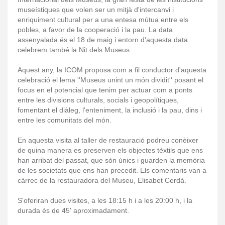
museístiques que volen ser un mitjà d'intercanvi i
enriquiment cultural per a una entesa mútua entre els
pobles, a favor de la cooperació i la pau. La data
assenyalada és el 18 de maig i entorn d'aquesta data
celebrem també la Nit dels Museus.
Aquest any, la ICOM proposa com a fil conductor d'aquesta
celebració el lema ''Museus unint un món dividit'' posant el
focus en el potencial que tenim per actuar com a ponts
entre les divisions culturals, socials i geopolítiques,
fomentant el diàleg, l'enteniment, la inclusió i la pau, dins i
entre les comunitats del món.
En aquesta visita al taller de restauració podreu conèixer
de quina manera es preserven els objectes tèxtils que ens
han arribat del passat, que són únics i guarden la memòria
de les societats que ens han precedit. Els comentaris van a
càrrec de la restauradora del Museu, Elisabet Cerdà.
S'oferiran dues visites, a les 18:15 h i a les 20:00 h, i la
durada és de 45' aproximadament.