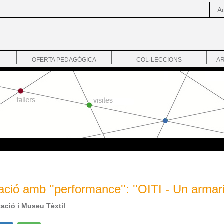
Ac
OFERTA PEDAGÒGICA
COL·LECCIONS
AR
ió amb ''performance'': ''OITI - Un armari
ació i Museu Tèxtil