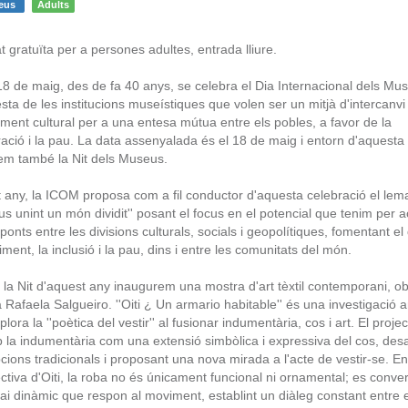
seus
Adults
at gratuïta per a persones adultes, entrada lliure.
8 de maig, des de fa 40 anys, se celebra el Dia Internacional dels Mus
sta de les institucions museístiques que volen ser un mitjà d'intercanvi 
iment cultural per a una entesa mútua entre els pobles, a favor de la
ació i la pau. La data assenyalada és el 18 de maig i entorn d'aquesta
em també la Nit dels Museus.
 any, la ICOM proposa com a fil conductor d'aquesta celebració el lem
s unint un món dividit'' posant el focus en el potencial que tenim per a
onts entre les divisions culturals, socials i geopolítiques, fomentant el 
iment, la inclusió i la pau, dins i entre les comunitats del món.
 la Nit d'aquest any inaugurem una mostra d'art tèxtil contemporani, o
ta Rafaela Salgueiro. ''Oiti ¿ Un armario habitable'' és una investigació ar
lora la ''poètica del vestir'' al fusionar indumentària, cos i art. El projec
 la indumentària com una extensió simbòlica i expressiva del cos, desa
cions tradicionals i proposant una nova mirada a l'acte de vestir-se. En
ctiva d'Oiti, la roba no és únicament funcional ni ornamental; es conver
ai dinàmic que respon al moviment, establint un diàleg constant entre e