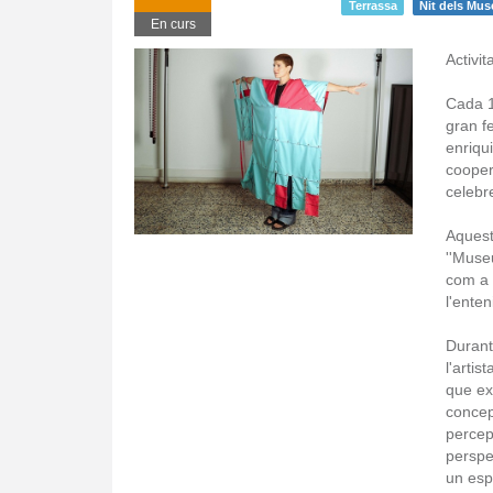
Terrassa
Nit dels Mu
En curs
Activit
Cada 1
gran fe
enriqu
cooper
celebr
Aquest
''Museu
com a p
l'enten
Durant
l'artis
que exp
concep
percep
perspe
un esp