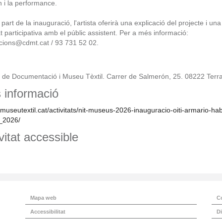
n i la performance.
art de la inauguració, l'artista oferirà una explicació del projecte i una
at participativa amb el públic assistent. Per a més informació:
pcions@cdmt.cat / 93 731 52 02.
 de Documentació i Museu Tèxtil. Carrer de Salmerón, 25. 08222 Terr
 informació
/museutextil.cat/activitats/nit-museus-2026-inauguracio-oiti-armario-hab
_2026/
vitat accessible
Mapa web
C
Accessibilitat
Di