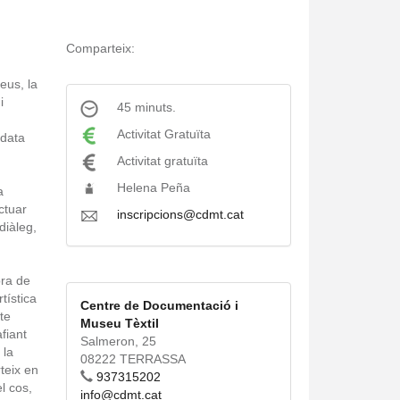
Comparteix:
eus, la
i
45 minuts.
Activitat Gratuïta
 data
Activitat gratuïta
Helena Peña
a
ctuar
inscripcions@cdmt.cat
diàleg,
bra de
tística
Centre de Documentació i
te
Museu Tèxtil
fiant
Salmeron, 25
 la
08222 TERRASSA
teix en
937315202
l cos,
info@cdmt.cat