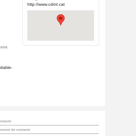
http://www.cdmt.cat
assa.
itable-
ontacte
rectori de contacte