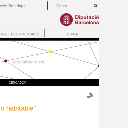
cés Restringit
XIUS I DOCUMENTACIÓ
BOTIGA
CERCADOR
o habitable''