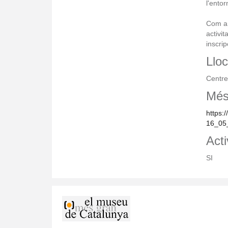
l'entor
Com a p
activit
inscri
Lloc
Centre
Més
https:/
16_05
Acti
SI