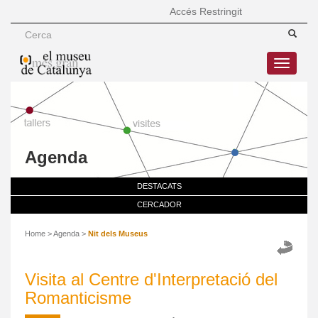
Accés Restringit
Toggle
navigatio
Agenda
DESTACATS
CERCADOR
Home
>
Agenda
>
Nit dels Museus
Visita al Centre d'Interpretació del
Romanticisme