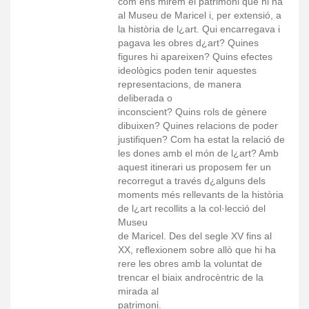
com ens mirem el patrimoni que hi ha
al Museu de Maricel i, per extensió, a
la història de l¿art. Qui encarregava i
pagava les obres d¿art? Quines
figures hi apareixen? Quins efectes
ideològics poden tenir aquestes
representacions, de manera
deliberada o
inconscient? Quins rols de gènere
dibuixen? Quines relacions de poder
justifiquen? Com ha estat la relació de
les dones amb el món de l¿art? Amb
aquest itinerari us proposem fer un
recorregut a través d¿alguns dels
moments més rellevants de la història
de l¿art recollits a la col·lecció del
Museu
de Maricel. Des del segle XV fins al
XX, reflexionem sobre allò que hi ha
rere les obres amb la voluntat de
trencar el biaix androcèntric de la
mirada al
patrimoni.