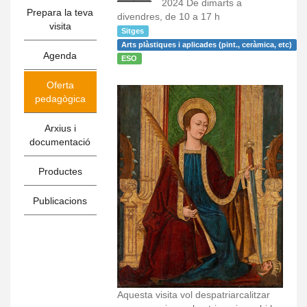
2024 De dimarts a
Prepara la teva
divendres, de 10 a 17 h
visita
Sitges
Arts plàstiques i aplicades (pint., ceràmica, etc)
Agenda
ESO
Oferta
pedagògica
Arxius i
documentació
Productes
Publicacions
Aquesta visita vol despatriarcalitzar