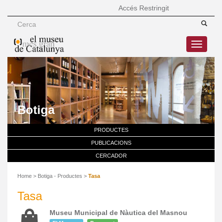
Accés Restringit
Toggle
navigatio
Botiga
PRODUCTES
PUBLICACIONS
CERCADOR
Home
> Botiga -
Productes
>
Tasa
Tasa
Museu Municipal de Nàutica del Masnou