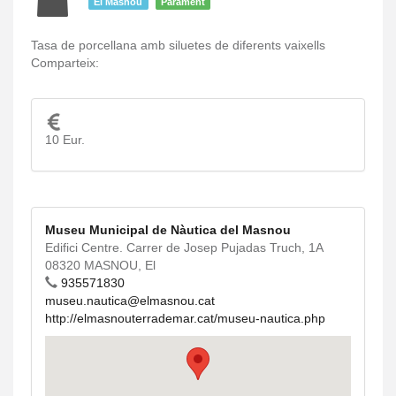
El Masnou
Parament
Tasa de porcellana amb siluetes de diferents vaixells
Comparteix:
10 Eur.
Museu Municipal de Nàutica del Masnou
Edifici Centre. Carrer de Josep Pujadas Truch, 1A
08320 MASNOU, El
935571830
museu.nautica@elmasnou.cat
http://elmasnouterrademar.cat/museu-nautica.php