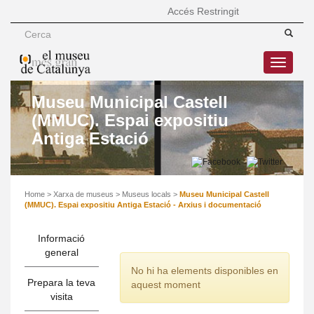
Accés Restringit
Toggle
navigatio
Museu Municipal Castell
(MMUC). Espai expositiu
Antiga Estació
Home
>
Xarxa de museus
>
Museus locals
>
Museu Municipal Castell
(MMUC). Espai expositiu Antiga Estació - Arxius i documentació
Informació
general
No hi ha elements disponibles en
Prepara la teva
aquest moment
visita