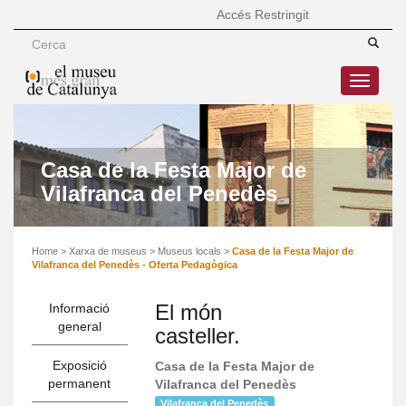
Accés Restringit
Toggle
navigatio
Casa de la Festa Major de
Vilafranca del Penedès
Home
>
Xarxa de museus
>
Museus locals
>
Casa de la Festa Major de
Vilafranca del Penedès - Oferta Pedagògica
El món
Informació
general
casteller.
Exposició
Casa de la Festa Major de
permanent
Vilafranca del Penedès
Vilafranca del Penedès