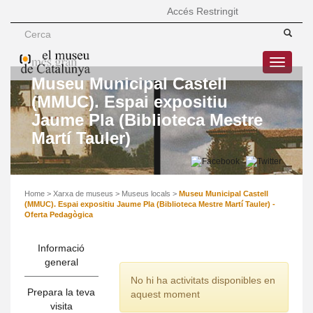
Accés Restringit
Toggle
navigatio
Museu Municipal Castell
(MMUC). Espai expositiu
Jaume Pla (Biblioteca Mestre
Martí Tauler)
Home
>
Xarxa de museus
>
Museus locals
>
Museu Municipal Castell
(MMUC). Espai expositiu Jaume Pla (Biblioteca Mestre Martí Tauler) -
Oferta Pedagògica
Informació
general
No hi ha activitats disponibles en
Prepara la teva
aquest moment
visita