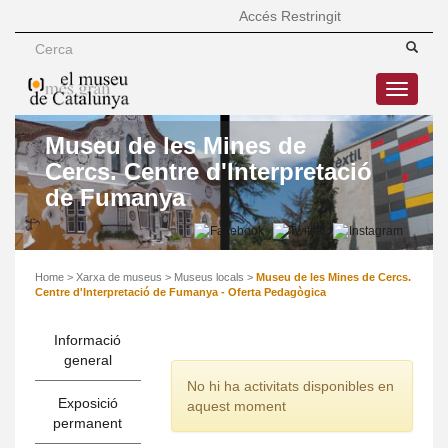
Accés Restringit
Toggle
navigatio
Museu de les Mines de
Cercs. Centre d'Interpretació
de Fumanya
Home
>
Xarxa de museus
>
Museus locals
>
Museu de les Mines de Cercs.
Centre d'Interpretació de Fumanya - Oferta Pedagògica
Informació
general
No hi ha activitats disponibles en
Exposició
aquest moment
permanent