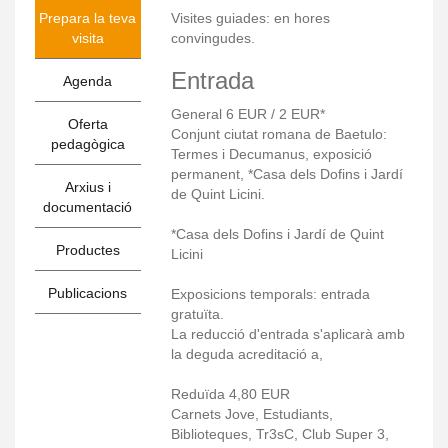
Prepara la teva
Visites guiades: en hores
visita
convingudes.
Entrada
Agenda
General 6 EUR / 2 EUR*
Oferta
Conjunt ciutat romana de Baetulo:
pedagògica
Termes i Decumanus, exposició
permanent, *Casa dels Dofins i Jardí
Arxius i
de Quint Licini.
documentació
*Casa dels Dofins i Jardí de Quint
Productes
Licini
Publicacions
Exposicions temporals: entrada
gratuïta.
La reducció d'entrada s'aplicarà amb
la deguda acreditació a,
Reduïda 4,80 EUR
Carnets Jove, Estudiants,
Biblioteques, Tr3sC, Club Super 3,