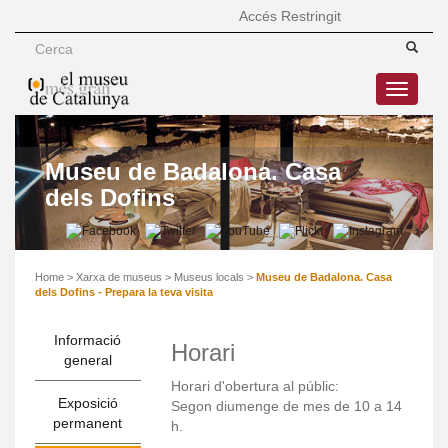
Accés Restringit
Toggle
navigatio
Museu de Badalona. Casa
dels Dofins
Home
>
Xarxa de museus
>
Museus locals
>
Museu de Badalona. Casa
dels Dofins - Prepara la teva visita
Informació
Horari
general
Horari d'obertura al públic:
Exposició
Segon diumenge de mes de 10 a 14
permanent
h.