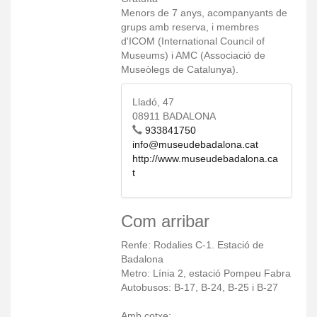
Menors de 7 anys, acompanyants de
grups amb reserva, i membres
d'ICOM (International Council of
Museums) i AMC (Associació de
Museòlegs de Catalunya).
Lladó, 47
08911 BADALONA
933841750
info@museudebadalona.cat
http://www.museudebadalona.ca
t
Com arribar
Renfe: Rodalies C-1. Estació de
Badalona
Metro: Línia 2, estació Pompeu Fabra
Autobusos: B-17, B-24, B-25 i B-27
Amb cotxe: