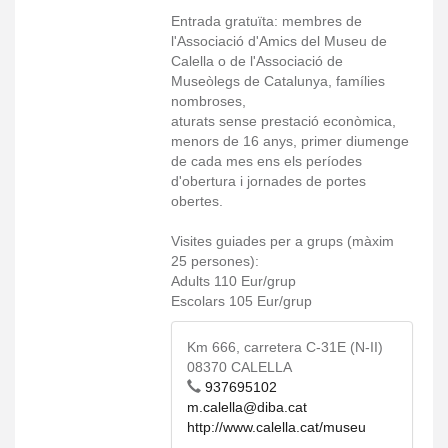
Entrada gratuïta: membres de
l'Associació d'Amics del Museu de
Calella o de l'Associació de
Museòlegs de Catalunya, famílies
nombroses,
aturats sense prestació econòmica,
menors de 16 anys, primer diumenge
de cada mes ens els períodes
d'obertura i jornades de portes
obertes.
Visites guiades per a grups (màxim
25 persones):
Adults 110 Eur/grup
Escolars 105 Eur/grup
Km 666, carretera C-31E (N-II)
08370 CALELLA
937695102
m.calella@diba.cat
http://www.calella.cat/museu