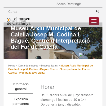
Accés Restringit
Toggle
navigatio
Museu Arxiu Municipal de
Calella Josep M. Codina i
Bagué. Centre d'Interpretació
del Far de Calella
Home
>
Xarxa de museus
>
Museus locals
>
Museu Arxiu Municipal de
Calella Josep M. Codina i Bagué. Centre d'Interpretació del Far de
Calella - Prepara la teva visita
Informació
Horari
general
De l'1 d'abril al 30 de juny: dissabte,
Exposició
diumenge i festius de 10 a 14h.
permanent
De gener a juny : dissabte,