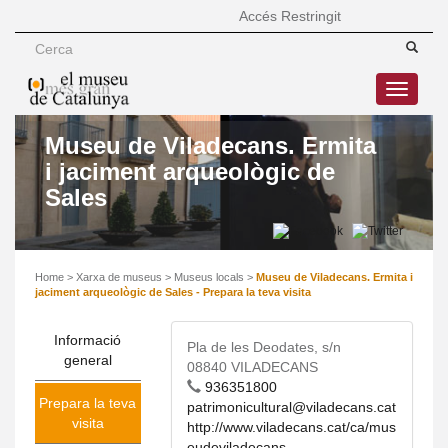
Accés Restringit
Toggle
navigatio
Museu de Viladecans. Ermita
i jaciment arqueològic de
Sales
Home
>
Xarxa de museus
>
Museus locals
>
Museu de Viladecans. Ermita i
jaciment arqueològic de Sales - Prepara la teva visita
Informació
Pla de les Deodates, s/n
general
08840 VILADECANS
936351800
Prepara la teva
patrimonicultural@viladecans.cat
visita
http://www.viladecans.cat/ca/mus
eudeviladecans