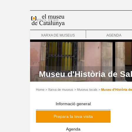
XARXA DE MUSEUS
AGENDA
Museu d'Història de Sab
Home
>
Xarxa de museus
>
Museus locals
>
Museu d'Història de 
Informació general
Prepara la teva visita
Agenda