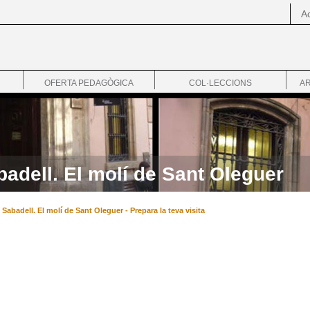
Ac
OFERTA PEDAGÒGICA
COL·LECCIONS
AR
adell. El molí de Sant Oleguer
Sabadell. El molí de Sant Oleguer - Prepara la teva visita