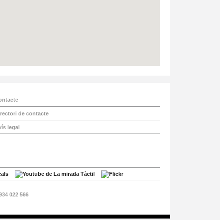
ontacte
rectori de contacte
ís legal
 934 022 566