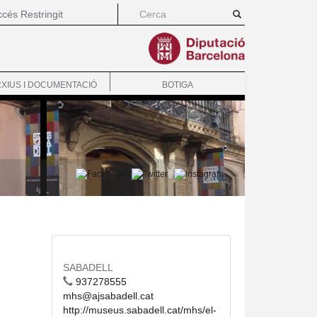
cés Restringit
XIUS I DOCUMENTACIÓ
BOTIGA
SABADELL
937278555
mhs@ajsabadell.cat
http://museus.sabadell.cat/mhs/el-