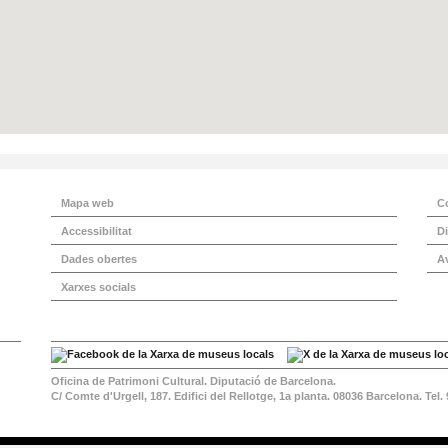
Mapa web
C
Accessibilitat
Di
Dades obertes
Av
Xarxes socials
Oficina de Patrimoni Cultural. Diputació de Barcelona.
C/ Comte d'Urgell, 187. Edifici del Rellotge, 1a planta. 08036 Barcelona. Tel.