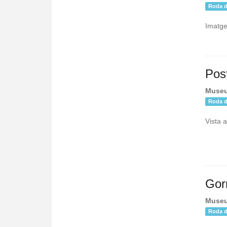
Roda d
Imatges
Pos
Museu
Roda d
Vista 
Gor
Museu
Roda d