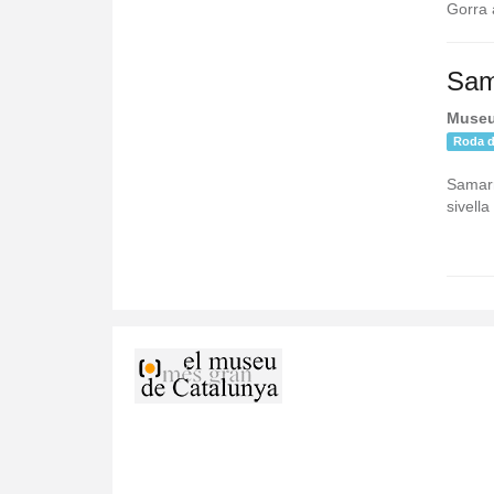
Gorra 
Sam
Museu
Roda d
Samarre
sivella