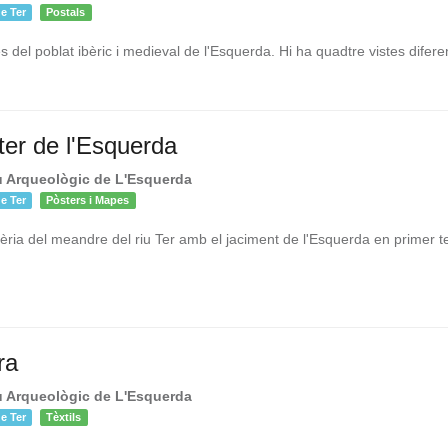
e Ter
Postals
 del poblat ibèric i medieval de l'Esquerda. Hi ha quadtre vistes difere
ter de l'Esquerda
 Arqueològic de L'Esquerda
e Ter
Pòsters i Mapes
aèria del meandre del riu Ter amb el jaciment de l'Esquerda en primer t
ra
 Arqueològic de L'Esquerda
e Ter
Tèxtils