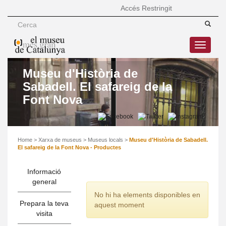
Accés Restringit
Toggle
navigatio
Museu d'Història de
Sabadell. El safareig de la
Font Nova
Home
>
Xarxa de museus
>
Museus locals
>
Museu d'Història de Sabadell.
El safareig de la Font Nova - Productes
Informació
general
No hi ha elements disponibles en
Prepara la teva
aquest moment
visita