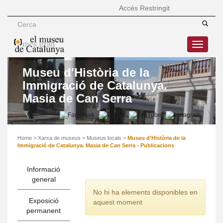
Accés Restringit
Toggle
navigatio
Museu d'Història de la
Immigració de Catalunya.
Masia de Can Serra
Home
>
Xarxa de museus
>
Museus locals
>
Museu d'Història de la
Immigració de Catalunya. Masia de Can Serra - Publicacions
Informació
general
No hi ha elements disponibles en
Exposició
aquest moment
permanent