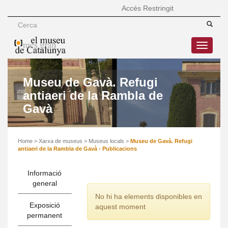
Accés Restringit
Toggle
navigatio
Museu de Gavà. Refugi
antiaeri de la Rambla de
Gavà
Home
>
Xarxa de museus
>
Museus locals
>
Museu de Gavà. Refugi
antiaeri de la Rambla de Gavà - Publicacions
Informació
general
No hi ha elements disponibles en
Exposició
aquest moment
permanent