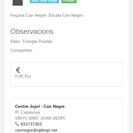
Sant Joan Despí
Postals
Façana Can Negre. Escala Can Negre.
Observacions
Edita: Triangle Postals
Comparteix:
0,45 Eur.
Centre Jujol - Can Negre
Pl. Catalunya
08970 SANT JOAN DESPI
933737363
cannegre@sjdespi.net