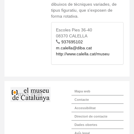
dibuixos de tècniques variades, de
tipus figuratiu, que s'exposen de
forma rotativa.
Escoles Pies 36-40
08370 CALELLA
937695102
m.calella@diba.cat
http://www.calella.cat/museu
Mapa web
Contacte
Accessibilitat
Directori de contacte
Dades obertes
Avís legal