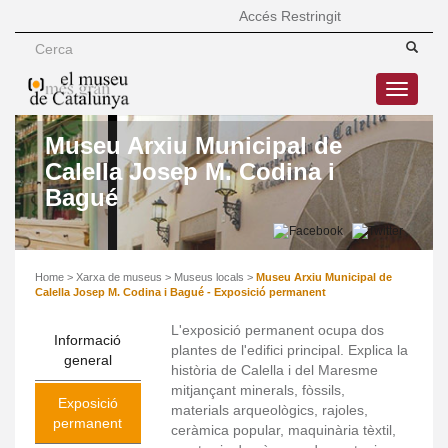
Accés Restringit
Toggle
navigatio
Museu Arxiu Municipal de
Calella Josep M. Codina i
Bagué
Home
>
Xarxa de museus
>
Museus locals
>
Museu Arxiu Municipal de
Calella Josep M. Codina i Bagué - Exposició permanent
L'exposició permanent ocupa dos
Informació
plantes de l'edifici principal. Explica la
general
història de Calella i del Maresme
mitjançant minerals, fòssils,
Exposició
materials arqueològics, rajoles,
permanent
ceràmica popular, maquinària tèxtil,