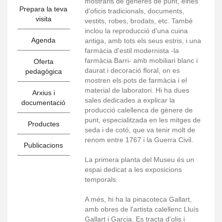
mostraris de gèneres de punt, eines
Prepara la teva
d'oficis tradicionals, documents,
visita
vestits, robes, brodats, etc. També
inclou la reproducció d'una cuina
Agenda
antiga, amb tots els seus estris, i una
farmàcia d'estil modernista -la
farmàcia Barri- amb mobiliari blanc i
Oferta
daurat i decoració floral, on es
pedagògica
mostren els pots de farmàcia i el
material de laboratori. Hi ha dues
Arxius i
sales dedicades a explicar la
documentació
producció calellenca de gènere de
punt, especialitzada en les mitges de
Productes
seda i de cotó, que va tenir molt de
renom entre 1767 i la Guerra Civil.
Publicacions
La primera planta del Museu és un
espai dedicat a les exposicions
temporals.
A més, hi ha la pinacoteca Gallart,
amb obres de l'artista calellenc Lluís
Gallart i Garcia. Es tracta d'olis i