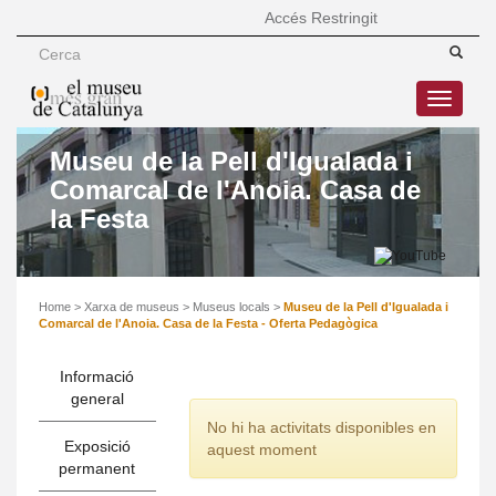
Accés Restringit
Toggle
navigatio
Museu de la Pell d'Igualada i
Comarcal de l'Anoia. Casa de
la Festa
Home
>
Xarxa de museus
>
Museus locals
>
Museu de la Pell d'Igualada i
Comarcal de l'Anoia. Casa de la Festa - Oferta Pedagògica
Informació
general
No hi ha activitats disponibles en
Exposició
aquest moment
permanent