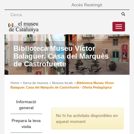
Accés Restringit
Toggle
navigatio
Biblioteca Museu Víctor
Balaguer. Casa del Marquès
de Castrofuerte
Home
>
Xarxa de museus
>
Museus locals
>
Biblioteca Museu Víctor
Balaguer. Casa del Marquès de Castrofuerte - Oferta Pedagògica
Informació
general
No hi ha activitats disponibles en
Prepara la teva
aquest moment
visita