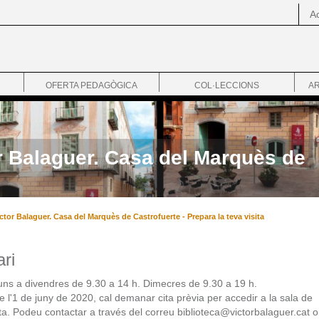
Ac
OFERTA PEDAGÒGICA
COL·LECCIONS
AR
r Balaguer. Casa del Marquès de
tor Balaguer. Casa del Marquès de Castrofuerte - Prepara la teva visita
ri
luns a divendres de 9.30 a 14 h. Dimecres de 9.30 a 19 h.
e l'1 de juny de 2020, cal demanar cita prèvia per accedir a la sala de
ta. Podeu contactar a través del correu biblioteca@victorbalaguer.cat o