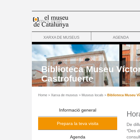
XARXA DE MUSEUS
AGENDA
Biblioteca Museu Vícto
Castrofuerte
Home
>
Xarxa de museus
>
Museus locals
>
Biblioteca Museu Víc
Informació general
Hora
Prepara la teva visita
De dil
*Des d
Agenda
consul