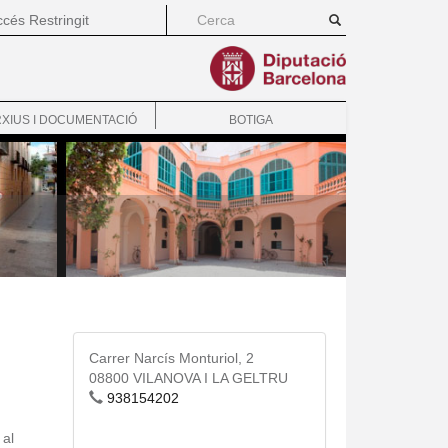
cés Restringit
XIUS I DOCUMENTACIÓ
BOTIGA
Carrer Narcís Monturiol, 2
08800 VILANOVA I LA GELTRU
938154202
 al