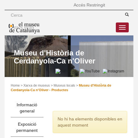
Accés Restringit
Toggle
navigatio
Museu d'Història de
Cerdanyola-Ca n'Oliver
Home
>
Xarxa de museus
>
Museus locals
>
Museu d'Història de
Cerdanyola-Ca n'Oliver - Productes
Informació
general
No hi ha elements disponibles en
Exposició
aquest moment
permanent