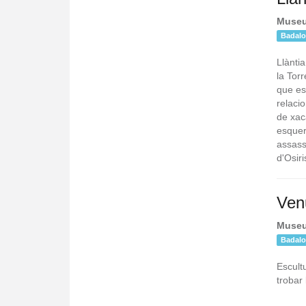
Museu
Badal
Llàntia
la Torr
que es
relaci
de xaca
esquerr
assass
d'Osiri
Ven
Museu
Badal
Escultu
trobar