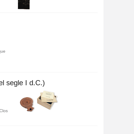
que
l segle I d.C.)
 Clos