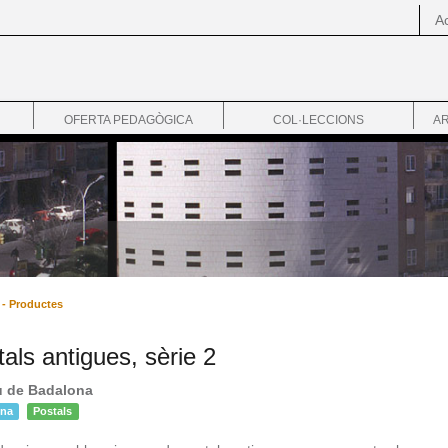
Ac
OFERTA PEDAGÒGICA
COL·LECCIONS
AR
- Productes
als antigues, sèrie 2
 de Badalona
ona
Postals