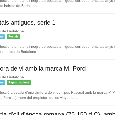
uccions en blanc i negre de postals antigues, corresponents als anys v
nts indrets de Badalona.
als antigues, sèrie 1
 de Badalona
ona
Postals
uccions en blanc i negre de postals antigues, corresponents als anys v
os indrets de Badalona.
ora de vi amb la marca M. Porci
 de Badalona
ona
Reproduccions
ucció a escala d'una àmfora de vi del tipus Pascual amb la marca M.
s Porcius), nom del propietari de les vinyes o del
tia d'oli d'època romana (75-150 d.C), amb