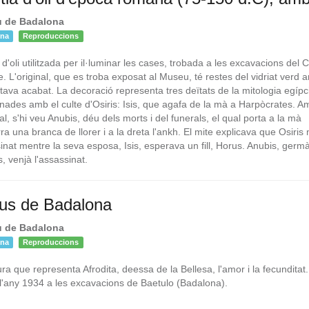
 de Badalona
ona
Reproduccions
 d'oli utilitzada per il·luminar les cases, trobada a les excavacions del 
e. L'original, que es troba exposat al Museu, té restes del vidriat verd 
tava acabat. La decoració representa tres deïtats de la mitologia egípc
onades amb el culte d'Osiris: Isis, que agafa de la mà a Harpòcrates. 
l, s'hi veu Anubis, déu dels morts i del funerals, el qual porta a la mà
a una branca de llorer i a la dreta l'ankh. El mite explicava que Osiris 
inat mentre la seva esposa, Isis, esperava un fill, Horus. Anubis, germ
s, venjà l'assassinat.
us de Badalona
 de Badalona
ona
Reproduccions
ra que representa Afrodita, deessa de la Bellesa, l'amor i la fecunditat
 l'any 1934 a les excavacions de Baetulo (Badalona).