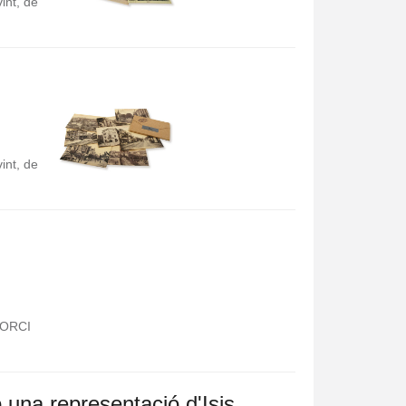
int, de
int, de
PORCI
 una representació d'Isis