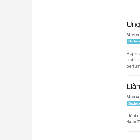
Ung
Museu
Badal
Reprod
s'util
perfum
Llàn
Museu
Badal
Llàntia
de la T