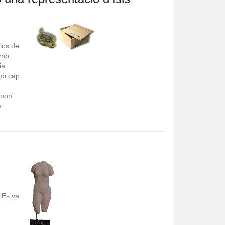
Clos de
amb
ia
Amb cap
morí
à
. Es va