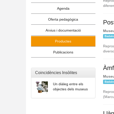
Reprod
difere
Agenda
Oferta pedagògica
Post
Arxius i documentació
Museu
Badal
Productes
Reprod
divers
Publicacions
Àmf
Coincidències Insòlites
Museu
Badal
Un diàleg entre els
objectes dels museus
Reprod
(Marcu
Llàn