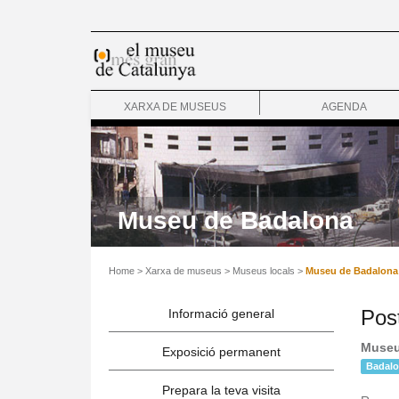
XARXA DE MUSEUS
AGENDA
Museu de Badalona
Home
>
Xarxa de museus
>
Museus locals
>
Museu de Badalona 
Post
Informació general
Museu
Exposició permanent
Badal
Prepara la teva visita