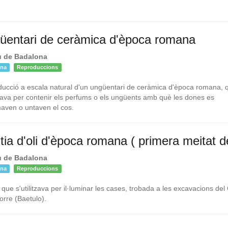
üentari de ceràmica d'època romana
 de Badalona
ona
Reproduccions
ucció a escala natural d'un ungüentari de ceràmica d'època romana, 
itzava per contenir els perfums o els ungüents amb què les dones es
aven o untaven el cos.
tia d'oli d'època romana ( primera meitat de
 de Badalona
ona
Reproduccions
 que s'utilitzava per il·luminar les cases, trobada a les excavacions del
orre (Baetulo).